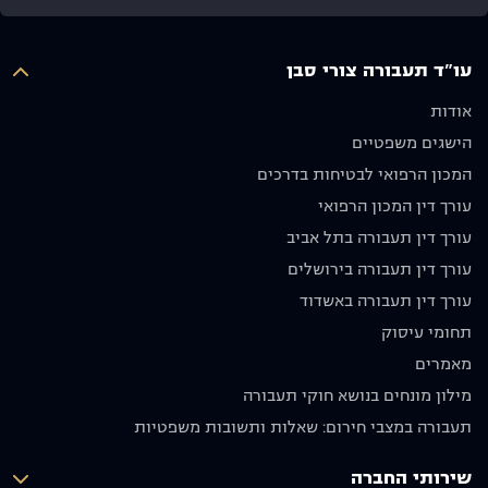
ואנו
ולא פחות
איש יקר
מעריכים
חשוב
עו"ד תעבורה צורי סבן
מאוד את
שלח
ההשקעה
אותנו
אודות
והאכפתיות,
לדרכנו
הישגים משפטיים
ממליצים
עם בקשה
בחום לכל
שנסע
המכון הרפואי לבטיחות בדרכים
מי
בזהירות
עורך דין המכון הרפואי
שמחפש
ולא ניפגש
עורך דין תעבורה בתל אביב
עורך דין
שוב.
מקצועי
מודים לו
עורך דין תעבורה בירושלים
אמין
מאוד
עורך דין תעבורה באשדוד
ומסור.
וממליצים
תחומי עיסוק
תודה רבה
בחום
על הכול!
🙏🏼
מאמרים
יוסף אבו
מילון מונחים בנושא חוקי תעבורה
תקפה
תעבורה במצבי חירום: שאלות ותשובות משפטיות
שירותי החברה