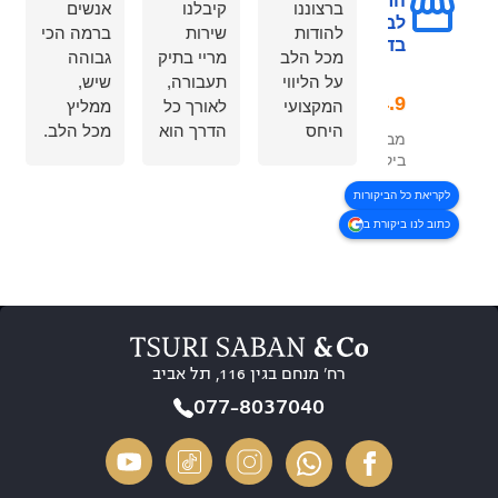
הרפואי
ברצוננו
קיבלנו
אנשים
לבטיחות
להודות
שירות
ברמה הכי
בדרכים
מכל הלב
מריי בתיק
גבוהה
על הליווי
תעבורה,
שיש,
המקצועי
לאורך כל
ממליץ
היחס
הדרך הוא
מכל הלב.
מבוסס על 323
האישי
הרגיע
סבלנות,
ביקורות
והמסירות
אותנו, נתן
הקשבה
לקריאת כל הביקורות
לאורך כל
וודאות,
ללקוח
כתוב לנו ביקורת ב
הדרך
תחושת
והכי חשוב
קיבלנו
ביטחון
מקצועיות.
שירות
והרגשנו
היה לי
מצוין
שאנחנו
איתם
סבלנות
בידיים
חוויה
זמינות
טובות.
10/10
רח’ מנחם בגין 116, תל אביב
והסברים
בסופו של
ברורים
דבר הוא
רוצה
077-8037040
בכל שלב,
הגיע
לשים דגש
הרגשנו
לתוצאה
מיוחד על
שיש על
מדהימה
ריי, תודה
מי לסמוך
מבחינתנו
על הכל