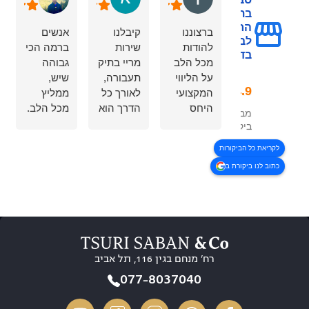
בתחום המכון
הרפואי
ברצוננו
קיבלנו
אנשים
לבטיחות
להודות
שירות
ברמה הכי
בדרכים
מכל הלב
מריי בתיק
גבוהה
על הליווי
תעבורה,
שיש,
המקצועי
לאורך כל
ממליץ
היחס
הדרך הוא
מכל הלב.
מבוסס על 323
האישי
הרגיע
סבלנות,
ביקורות
והמסירות
אותנו, נתן
הקשבה
לקריאת כל הביקורות
לאורך כל
וודאות,
ללקוח
כתוב לנו ביקורת ב
הדרך
תחושת
והכי חשוב
קיבלנו
ביטחון
מקצועיות.
שירות
והרגשנו
היה לי
מצוין
שאנחנו
איתם
סבלנות
בידיים
חוויה
זמינות
טובות.
10/10
רח’ מנחם בגין 116, תל אביב
והסברים
בסופו של
ברורים
דבר הוא
רוצה
077-8037040
בכל שלב,
הגיע
לשים דגש
הרגשנו
לתוצאה
מיוחד על