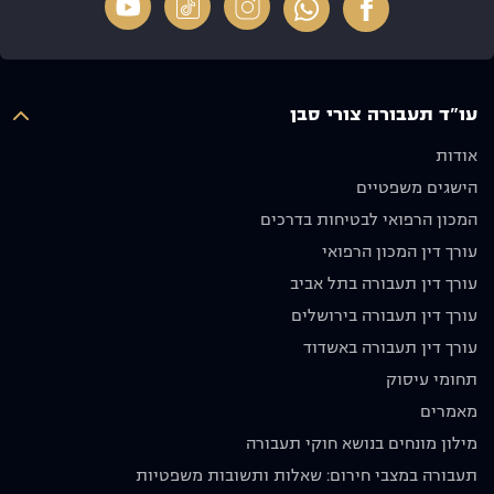
שיש על
מדהימה
ריי, תודה
מי לסמוך
מבחינתנו
על הכל
ואנו
ולא פחות
איש יקר
מעריכים
חשוב
עו"ד תעבורה צורי סבן
מאוד את
שלח
ההשקעה
אותנו
אודות
והאכפתיות,
לדרכנו
הישגים משפטיים
ממליצים
עם בקשה
בחום לכל
שנסע
המכון הרפואי לבטיחות בדרכים
מי
בזהירות
עורך דין המכון הרפואי
שמחפש
ולא ניפגש
עורך דין תעבורה בתל אביב
עורך דין
שוב.
מקצועי
מודים לו
עורך דין תעבורה בירושלים
אמין
מאוד
עורך דין תעבורה באשדוד
ומסור.
וממליצים
תחומי עיסוק
תודה רבה
בחום
על הכול!
🙏🏼
מאמרים
יוסף אבו
מילון מונחים בנושא חוקי תעבורה
תקפה
תעבורה במצבי חירום: שאלות ותשובות משפטיות