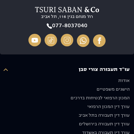
סבלנות
בידיים
חוויה
זמינות
טובות.
10/10
רח’ מנחם בגין 116, תל אביב
והסברים
בסופו של
ברורים
דבר הוא
רוצה
077-8037040
בכל שלב,
הגיע
לשים דגש
הרגשנו
לתוצאה
מיוחד על
שיש על
מדהימה
ריי, תודה
מי לסמוך
מבחינתנו
על הכל
ואנו
ולא פחות
איש יקר
מעריכים
חשוב
עו"ד תעבורה צורי סבן
מאוד את
שלח
ההשקעה
אותנו
אודות
והאכפתיות,
לדרכנו
הישגים משפטיים
ממליצים
עם בקשה
בחום לכל
שנסע
המכון הרפואי לבטיחות בדרכים
מי
בזהירות
עורך דין המכון הרפואי
שמחפש
ולא ניפגש
עורך דין תעבורה בתל אביב
עורך דין
שוב.
מקצועי
מודים לו
עורך דין תעבורה בירושלים
אמין
מאוד
עורך דין תעבורה באשדוד