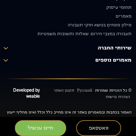
ומסור.
וממליצים
תחומי עיסוק
תודה רבה
בחום
על הכול!
🙏🏼
מאמרים
יוסף אבו
מילון מונחים בנושא חוקי תעבורה
תקפה
תעבורה במצבי חירום: שאלות ותשובות משפטיות
שירותי החברה
מאמרים נוספים
© כל הזכויות שמורות
Русский
תקנון האתר
Developed by
weable
הצהרת נגישות
האמור בכתבות ובמאמרים באתר זה אינו מחייב כלל וכלל ואינו מחליף ייעוץ
משפטי, שכן יכולים להיות שינויים בנהלים פנימיים של משרד
התחבורה/משרד הרישוי/המכון הרפואי לבטיחות בדרכים ו/או כל רשות
וואטסאפ
חייגו עכשיו!
רלוונטית אחרת, ו/או בחוק הרלוונטי ולפיכך יש צורך לקיים פגישה פרונטלית