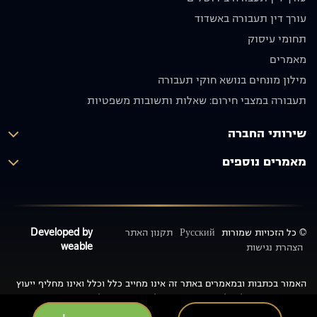
אמין
מאוד
עורך דין תעבורה באשדוד
ומסור.
וממליצים
תחומי עיסוק
תודה רבה
בחום
על הכול!
🙏🏼
מאמרים
יוסף אבו
מילון מונחים בנושא חוקי תעבורה
תקפה
תעבורה במצבי חירום: שאלות ותשובות משפטיות
שירותי החברה
מאמרים נוספים
© כל הזכויות שמורות
Русский
תקנון האתר
Developed by
weable
הצהרת נגישות
האמור בכתבות ובמאמרים באתר זה אינו מחייב כלל וכלל ואינו מחליף ייעוץ
משפטי, שכן יכולים להיות שינויים בנהלים פנימיים של משרד
התחבורה/משרד הרישוי/המכון הרפואי לבטיחות בדרכים ו/או כל רשות