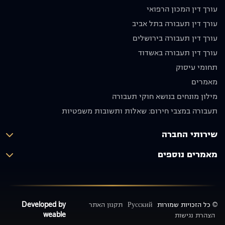
מי
בזהירות
עורך דין המכון הרפואי
שמחפש
ולא ניפגש
עורך דין תעבורה בתל אביב
עורך דין
שוב.
מקצועי
מודים לו
עורך דין תעבורה בירושלים
אמין
מאוד
עורך דין תעבורה באשדוד
ומסור.
וממליצים
תחומי עיסוק
תודה רבה
בחום
על הכול!
🙏🏼
מאמרים
יוסף אבו
מילון מונחים בנושא חוקי תעבורה
תקפה
תעבורה במצבי חירום: שאלות ותשובות משפטיות
שירותי החברה
מאמרים נוספים
© כל הזכויות שמורות
Русский
תקנון האתר
Developed by
weable
הצהרת נגישות