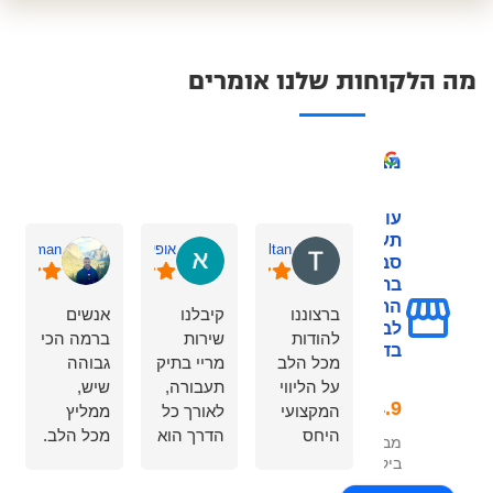
מה הלקוחות שלנו אומרים
מצוין
עורך דין
תעבורה - צורי
Tahany Sultan
אופיר שחר
v Brafman
סבן מומחה
בתחום המכון
הרפואי
ברצוננו
קיבלנו
אנשים
לבטיחות
להודות
שירות
ברמה הכי
בדרכים
מכל הלב
מריי בתיק
גבוהה
על הליווי
תעבורה,
שיש,
המקצועי
לאורך כל
ממליץ
היחס
הדרך הוא
מכל הלב.
מבוסס על 323
האישי
הרגיע
סבלנות,
ביקורות
והמסירות
אותנו, נתן
הקשבה