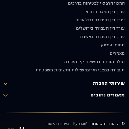
בחום לכל
שנסע
המכון הרפואי לבטיחות בדרכים
מי
בזהירות
עורך דין המכון הרפואי
שמחפש
ולא ניפגש
עורך דין תעבורה בתל אביב
עורך דין
שוב.
מקצועי
מודים לו
עורך דין תעבורה בירושלים
אמין
מאוד
עורך דין תעבורה באשדוד
ומסור.
וממליצים
תחומי עיסוק
תודה רבה
בחום
על הכול!
🙏🏼
מאמרים
יוסף אבו
מילון מונחים בנושא חוקי תעבורה
תקפה
תעבורה במצבי חירום: שאלות ותשובות משפטיות
שירותי החברה
מאמרים נוספים
© כל הזכויות שמורות
Русский
הצהרת נגישות