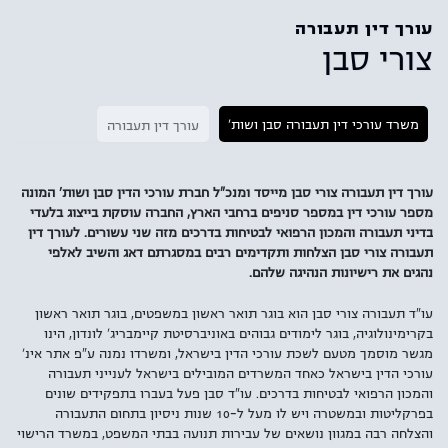
עורך דין תעבורה
צורי סבן
משרד עורכי דין תעבורה סבן ושות'
עורך דין תעבורה
עורך דין תעבורה צורי סבן מייסד ומנכ"ל חברת עורכי הדין סבן ושות' המונה
מספר עורכי דין במספר סניפים ברחבי הארץ, החברה עוסקת בייצוג בלעדי
בדיני תעבורה והמכון הרפואי לבטיחות בדרכים מזה שני עשורים. לעורך דין
תעבורה צורי סבן הצלחות ותקדימים רבים במסגרתם דאג והשיב לאלפי
נהגים את רישיונות הנהיגה שלהם.
עו"ד תעבורה צורי סבן הוא בוגר תואר ראשון במשפטים, בוגר תואר ראשון
בקרימינולוגיה, בוגר לימודים גבוהים באוניברסיטת קיימבריג' לונדון, הינו
מגשר מוסמך מטעם לשכת עורכי הדין בישראל, ומשרדו נמנה ע"פ אתר אינ'
עורכי הדין בישראל כאחד המשרדים המובילים בישראל לענייני תעבורה
והמכון הרפואי לבטיחות בדרכים. עו"ד סבן פעל בעברו בתפקידים שונים
בפרקליטות ובמשטרה ויש לו מעל ל-10 שנות ניסיון בתחום התעבורה
והצלחה רבה במגוון נושאים של עבירות תנועה בבתי המשפט, במשרד הרישוי