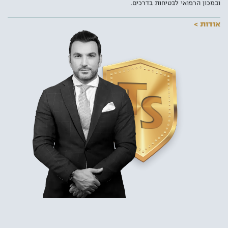
ובמכון הרפואי לבטיחות בדרכים.
אודות >
למעלה מ-4 מיליון ישראלים מחזיקים ברישיון נהיגה בדרגות שונות כאשר
מרביתם עושים שימוש יום יומי בכלי התחבורה שברשותם. עם עליית
התדירות בשימוש ברכב מנועי, עולה גם הסיכון לבצע עבירות תנועה במיוחד
מן הרף הנמוך. לכן, עוד לפני שתמצאו את עצמכם מגיעים לבית המשפט או
משלמים קנס, חשוב להכיר את האמצעים העומדים לרשותכם – עורכי הדין
לענייני תעבורה.
למשרד עורכי דין צורי סבן ושו"ת, מספר סניפים ברחבי הארץ כאשר
הסניף
המרכזי בתל אביב
ממוקם סמוך למגדלי עזריאלי ובו מומחים בתחום
התעבורה שמעניקים ייעוץ וייצוג משפטי בכל סוגי העבירות, גם הקלות
שבספר החוקים הישראלי ובהן: נהיגה בשכרות, נהיגה תחת השפעת סמים,
נהיגה בפסילה ונהיגה בשלילה, ליווי וייצוג מול משרד הרישוי והמכון הרפואי
לבטיחות בדרכים ועוד. למשרד עורכי הדין מספר סניפים ברחבי הארץ
ומתמחה בהליכי המכון הרפואי לבטיחות בדרכים וייצוג נאשמים בעבירות
תעבורה. כמו כן, מתמחה המשרד בהליכי חידוש רישיון נהיגה, מחיקת נקודות
תעבורה, תאונות דרכים ותתי תחומים נוספים בתחום משפט התעבורה.
מלבד עבודתם בייצוג נאשמים בעבירות תנועה, מקפידים עורכי הדין להעשיר
את הידע המקצועי שלהם על מנת להעניק לחשודים את המענה המהיר
והמדויק ביותר בהתאם לכל מקרה. שילוב זה, הוביל לאחוזי הצלחה גבוהים
בניהול התיקים השונים, השבת רישיונות נהיגה, ביטול נקודות תעבורה