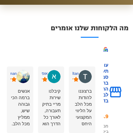
מה הלקוחות שלנו אומרים
מצוין
עורך דין
תעבורה - צורי
Tahany Sultan
אופיר שחר
v Brafman
סבן מומחה
בתחום המכון
הרפואי
ברצוננו
קיבלנו
אנשים
לבטיחות
להודות
שירות
ברמה הכי
בדרכים
מכל הלב
מריי בתיק
גבוהה
על הליווי
תעבורה,
שיש,
המקצועי
לאורך כל
ממליץ
היחס
הדרך הוא
מכל הלב.
מבוסס על 323
האישי
הרגיע
סבלנות,
ביקורות