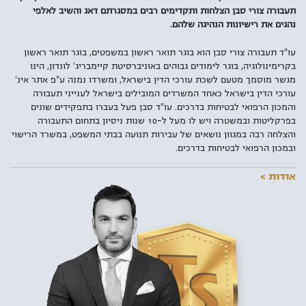
תעבורה צורי סבן הצלחות ותקדימים רבים במסגרתם דאג והשיב לאלפי
נהגים את רישיונות הנהיגה שלהם.
עו"ד תעבורה צורי סבן הוא בוגר תואר ראשון במשפטים, בוגר תואר ראשון
בקרימינולוגיה, בוגר לימודים גבוהים באוניברסיטת קיימבריג' לונדון, הינו
מגשר מוסמך מטעם לשכת עורכי הדין בישראל, ומשרדו נמנה ע"פ אתר אינ'
עורכי הדין בישראל כאחד המשרדים המובילים בישראל לענייני תעבורה
והמכון הרפואי לבטיחות בדרכים. עו"ד סבן פעל בעברו בתפקידים שונים
בפרקליטות ובמשטרה ויש לו מעל ל-10 שנות ניסיון בתחום התעבורה
והצלחה רבה במגוון נושאים של עבירות תנועה בבתי המשפט, במשרד הרישוי
ובמכון הרפואי לבטיחות בדרכים.
אודות >
למעלה מ-4 מיליון ישראלים מחזיקים ברישיון נהיגה בדרגות שונות כאשר
מרביתם עושים שימוש יום יומי בכלי התחבורה שברשותם. עם עליית
התדירות בשימוש ברכב מנועי, עולה גם הסיכון לבצע עבירות תנועה במיוחד
מן הרף הנמוך. לכן, עוד לפני שתמצאו את עצמכם מגיעים לבית המשפט או
משלמים קנס, חשוב להכיר את האמצעים העומדים לרשותכם – עורכי הדין
לענייני תעבורה.
למשרד עורכי דין צורי סבן ושו"ת, מספר סניפים ברחבי הארץ כאשר
הסניף
המרכזי בתל אביב
ממוקם סמוך למגדלי עזריאלי ובו מומחים בתחום
התעבורה שמעניקים ייעוץ וייצוג משפטי בכל סוגי העבירות, גם הקלות