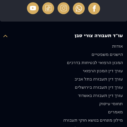
הרגשנו
לתוצאה
מיוחד על
שיש על
מדהימה
ריי, תודה
מי לסמוך
מבחינתנו
על הכל
ואנו
ולא פחות
איש יקר
מעריכים
חשוב
עו"ד תעבורה צורי סבן
מאוד את
שלח
ההשקעה
אותנו
אודות
והאכפתיות,
לדרכנו
הישגים משפטיים
ממליצים
עם בקשה
בחום לכל
שנסע
המכון הרפואי לבטיחות בדרכים
מי
בזהירות
עורך דין המכון הרפואי
שמחפש
ולא ניפגש
עורך דין תעבורה בתל אביב
עורך דין
שוב.
מקצועי
מודים לו
עורך דין תעבורה בירושלים
אמין
מאוד
עורך דין תעבורה באשדוד
ומסור.
וממליצים
תחומי עיסוק
תודה רבה
בחום
על הכול!
🙏🏼
מאמרים
יוסף אבו
מילון מונחים בנושא חוקי תעבורה
תקפה