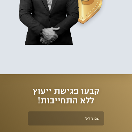
שבספר החוקים הישראלי ובהן: נהיגה בשכרות, נהיגה תחת השפעת סמים,
נהיגה בפסילה ונהיגה בשלילה, ליווי וייצוג מול משרד הרישוי והמכון הרפואי
לבטיחות בדרכים ועוד. למשרד עורכי הדין מספר סניפים ברחבי הארץ
ומתמחה בהליכי המכון הרפואי לבטיחות בדרכים וייצוג נאשמים בעבירות
תעבורה. כמו כן, מתמחה המשרד בהליכי חידוש רישיון נהיגה, מחיקת נקודות
תעבורה, תאונות דרכים ותתי תחומים נוספים בתחום משפט התעבורה.
מלבד עבודתם בייצוג נאשמים בעבירות תנועה, מקפידים עורכי הדין להעשיר
את הידע המקצועי שלהם על מנת להעניק לחשודים את המענה המהיר
והמדויק ביותר בהתאם לכל מקרה. שילוב זה, הוביל לאחוזי הצלחה גבוהים
בניהול התיקים השונים, השבת רישיונות נהיגה, ביטול נקודות תעבורה
ומחיקת אישום תעבורה.
קבעו פגישת ייעוץ
ללא התחייבות!