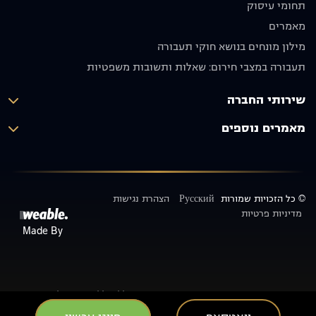
תחומי עיסוק
תודה רבה
בחום
על הכול!
🙏🏼
מאמרים
יוסף אבו
מילון מונחים בנושא חוקי תעבורה
תקפה
תעבורה במצבי חירום: שאלות ותשובות משפטיות
שירותי החברה
מאמרים נוספים
© כל הזכויות שמורות
Русский
הצהרת נגישות
מדיניות פרטיות
Made By
האמור בכתבות ובמאמרים באתר זה אינו מחייב כלל וכלל ואינו מחליף ייעוץ
משפטי, שכן יכולים להיות שינויים בנהלים פנימיים של משרד התחבורה/משרד