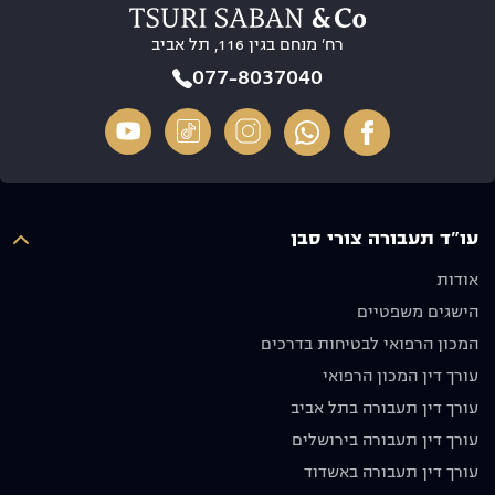
זמינות
טובות.
10/10
רח’ מנחם בגין 116, תל אביב
והסברים
בסופו של
ברורים
דבר הוא
רוצה
077-8037040
בכל שלב,
הגיע
לשים דגש
הרגשנו
לתוצאה
מיוחד על
שיש על
מדהימה
ריי, תודה
מי לסמוך
מבחינתנו
על הכל
ואנו
ולא פחות
איש יקר
מעריכים
חשוב
עו"ד תעבורה צורי סבן
מאוד את
שלח
ההשקעה
אותנו
אודות
והאכפתיות,
לדרכנו
הישגים משפטיים
ממליצים
עם בקשה
בחום לכל
שנסע
המכון הרפואי לבטיחות בדרכים
מי
בזהירות
עורך דין המכון הרפואי
שמחפש
ולא ניפגש
עורך דין תעבורה בתל אביב
עורך דין
שוב.
מקצועי
מודים לו
עורך דין תעבורה בירושלים
אמין
מאוד
עורך דין תעבורה באשדוד
ומסור.
וממליצים