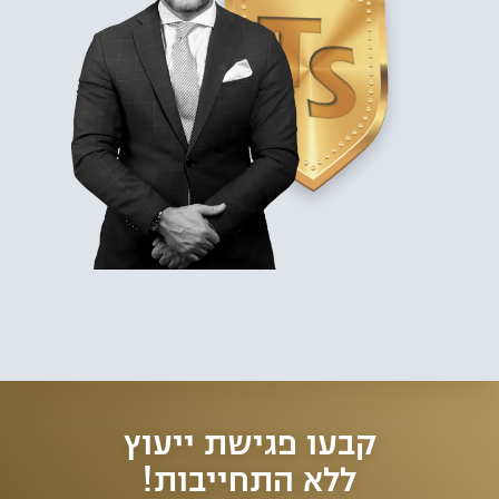
למשרד עורכי דין צורי סבן ושו"ת, מספר סניפים ברחבי הארץ כאשר
הסניף
המרכזי בתל אביב
ממוקם סמוך למגדלי עזריאלי ובו מומחים בתחום
התעבורה שמעניקים ייעוץ וייצוג משפטי בכל סוגי העבירות, גם הקלות
שבספר החוקים הישראלי ובהן: נהיגה בשכרות, נהיגה תחת השפעת סמים,
נהיגה בפסילה ונהיגה בשלילה, ליווי וייצוג מול משרד הרישוי והמכון הרפואי
לבטיחות בדרכים ועוד. למשרד עורכי הדין מספר סניפים ברחבי הארץ
ומתמחה בהליכי המכון הרפואי לבטיחות בדרכים וייצוג נאשמים בעבירות
תעבורה. כמו כן, מתמחה המשרד בהליכי חידוש רישיון נהיגה, מחיקת נקודות
תעבורה, תאונות דרכים ותתי תחומים נוספים בתחום משפט התעבורה.
מלבד עבודתם בייצוג נאשמים בעבירות תנועה, מקפידים עורכי הדין להעשיר
את הידע המקצועי שלהם על מנת להעניק לחשודים את המענה המהיר
והמדויק ביותר בהתאם לכל מקרה. שילוב זה, הוביל לאחוזי הצלחה גבוהים
בניהול התיקים השונים, השבת רישיונות נהיגה, ביטול נקודות תעבורה
ומחיקת אישום תעבורה.
קבעו פגישת ייעוץ
ללא התחייבות!