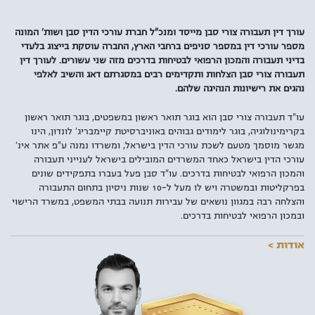
עורך דין תעבורה צורי סבן מייסד ומנכ"ל חברת עורכי הדין סבן ושות' המונה
מספר עורכי דין במספר סניפים ברחבי הארץ, החברה עוסקת בייצוג בלעדי
בדיני תעבורה והמכון הרפואי לבטיחות בדרכים מזה שני עשורים. לעורך דין
תעבורה צורי סבן הצלחות ותקדימים רבים במסגרתם דאג והשיב לאלפי
נהגים את רישיונות הנהיגה שלהם.
עו"ד תעבורה צורי סבן הוא בוגר תואר ראשון במשפטים, בוגר תואר ראשון
בקרימינולוגיה, בוגר לימודים גבוהים באוניברסיטת קיימבריג' לונדון, הינו
מגשר מוסמך מטעם לשכת עורכי הדין בישראל, ומשרדו נמנה ע"פ אתר אינ'
עורכי הדין בישראל כאחד המשרדים המובילים בישראל לענייני תעבורה
והמכון הרפואי לבטיחות בדרכים. עו"ד סבן פעל בעברו בתפקידים שונים
בפרקליטות ובמשטרה ויש לו מעל ל-10 שנות ניסיון בתחום התעבורה
והצלחה רבה במגוון נושאים של עבירות תנועה בבתי המשפט, במשרד הרישוי
ובמכון הרפואי לבטיחות בדרכים.
אודות >
למעלה מ-4 מיליון ישראלים מחזיקים ברישיון נהיגה בדרגות שונות כאשר
מרביתם עושים שימוש יום יומי בכלי התחבורה שברשותם. עם עליית
התדירות בשימוש ברכב מנועי, עולה גם הסיכון לבצע עבירות תנועה במיוחד
מן הרף הנמוך. לכן, עוד לפני שתמצאו את עצמכם מגיעים לבית המשפט או
משלמים קנס, חשוב להכיר את האמצעים העומדים לרשותכם – עורכי הדין
לענייני תעבורה.