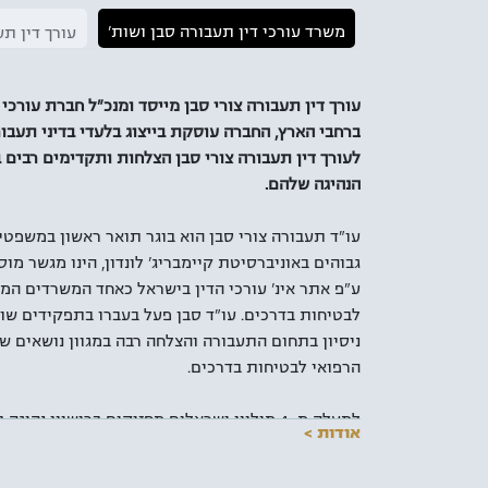
משרד עורכי דין תעבורה סבן ושות'
עורך דין ת
עורך דין תעבורה צורי סבן מייסד ומנכ"ל חברת עורכי 
ברחבי הארץ, החברה עוסקת בייצוג בלעדי בדיני תעבור
לעורך דין תעבורה צורי סבן הצלחות ותקדימים רבים 
הנהיגה שלהם.
עו"ד תעבורה צורי סבן הוא בוגר תואר ראשון במשפטים,
גבוהים באוניברסיטת קיימבריג' לונדון, הינו מגשר מ
ע"פ אתר אינ' עורכי הדין בישראל כאחד המשרדים המו
ניסיון בתחום התעבורה והצלחה רבה במגוון נושאים ש
הרפואי לבטיחות בדרכים.
למעלה מ-4 מיליון ישראלים מחזיקים ברישיון 
אודות >
בכלי התחבורה שברשותם. עם עליית התדירות בשימוש 
במיוחד מן הרף הנמוך. לכן, עוד לפני שתמצאו את ע