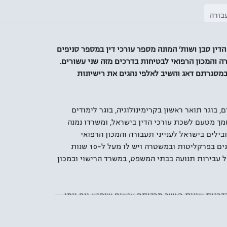
עבורה
הדין סבן ושות' המונה מספר עורכי דין במספר סניפים
ה והמכון הרפואי לבטיחות בדרכים מזה שני עשורים.
במסגרתם דאג והשיב לאלפי נהגים את רישיונות
 בוגר תואר ראשון בקרימינולוגיה, בוגר לימודים
וסמך מטעם לשכת עורכי הדין בישראל, ומשרדו נמנה
בילים בישראל לענייני תעבורה והמכון הרפואי
לבטיחות בדרכים. עו"ד סבן פעל בעברו בתפקידים שונים בפרקליטות ובמשטרה ויש לו מעל ל-10 שנות
ל עבירות תנועה בבתי המשפט, במשרד הרישוי ובמכון
נהיגה בדרגות שונות כאשר מרביתם עושים שימוש יום יומי
ברכב מנועי, עולה גם הסיכון לבצע עבירות תנועה
צמכם מגיעים לבית המשפט או משלמים קנס, חשוב