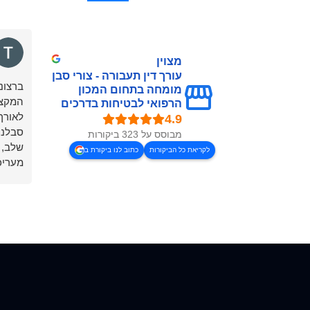
מצוין
עורך דין תעבורה - צורי סבן
ברצוננ
מומחה בתחום המכון
המקצו
הרפואי לבטיחות בדרכים
לאורך 
סבלנו
מבוסס על 323 ביקורות
שלב, 
לקריאת כל הביקורות
כתוב לנו ביקורת ב
מעריכ
והאכפ
שמחפש
תודה 
יוסף 