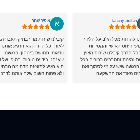
Tahany Sultan
אופיר שחר
ו להודות מכל הלב על הליווי
קיבלנו שירות מריי בתיק תעבורה,
עי היחס האישי והמסירות
לאורך כל הדרך הוא הרגיע אותנו, 
כל הדרך קיבלנו שירות מצוין
וודאות, תחושת ביטחון והרגשנו
ת זמינות והסברים ברורים בכל
שאנחנו בידיים טובות. בסופו של 
הרגשנו שיש על מי לסמוך ואנו
הוא הגיע לתוצאה מדהימה מבחינ
ים מאוד את ההשקעה
ולא פחות חשוב שלח אותנו לדרכנ
תיות, ממליצים בחום לכל מי
בקשה שנסע בזהירות ולא ניפגש ש
 עורך דין מקצועי אמין ומסור.
מודים לו מאוד וממליצים בחום 🙏
רבה על הכול!
אבו תקפה