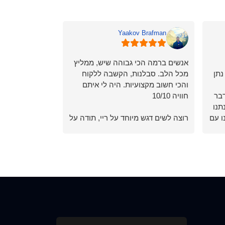
Yaakov Brafman
שלום ביטון
אנשים ברמה הכי גבוהה שיש, ממליץ
יעל קודם כל רצי
נתן
מכל הלב. סבלנות, הקשבה ללקוח
ובמיוחד גם לכם
והכי חשוב מקצועיות. היה לי איתם
השירות המקצוע
דבר
חוויה 10/10
אתם צוות אלפא 
תנו
עברתי הרבה עו"
ו עם
רוצה לשים דגש מיוחד על ריי, תודה על
ממכם צוות כזה מ
וב.
הכל איש יקר
מאליו בכלל זה 
🏼
מי שאתם ❤️❤️❤