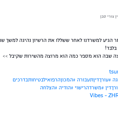
ן צורי סבן
ר הגיע למשרדנו לאחר ששללו את הרשיון נהיגה למשך שנת
בלבד!
ה שבה הוא מספר כמה הוא מרוצה מהשירות שקיבל >>
גה
#עורךדיןתעבורה
#המכוןהרפואילבטיחותבדרכים
רךדין
#משרדהרישוי
#הודיה
#הצלחה