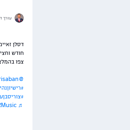
עורך די
דסלן זאיימ
חודש וחצי 
צפו בהמלצ
@tsurisaban
#רישיוןנהי
#צוריסבןעו
♬ Vibes – ZHRMusic