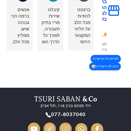
בתחום המכון
הרפואי
ברצוננו
קיבלנו
אנשים
לבטיחות
להודות
שירות
ברמה הכי
בדרכים
מכל הלב
מריי בתיק
גבוהה
על הליווי
תעבורה,
שיש,
המקצועי
לאורך כל
ממליץ
היחס
הדרך הוא
מכל הלב.
מבוסס על 323
האישי
הרגיע
סבלנות,
ביקורות
והמסירות
אותנו, נתן
הקשבה
לקריאת כל הביקורות
לאורך כל
וודאות,
ללקוח
כתוב לנו ביקורת ב
הדרך
תחושת
והכי חשוב
קיבלנו
ביטחון
מקצועיות.
שירות
והרגשנו
היה לי
מצוין
שאנחנו
איתם
סבלנות
בידיים
חוויה
זמינות
טובות.
10/10
רח’ מנחם בגין 116, תל אביב
והסברים
בסופו של
ברורים
דבר הוא
רוצה
077-8037040
בכל שלב,
הגיע
לשים דגש
הרגשנו
לתוצאה
מיוחד על