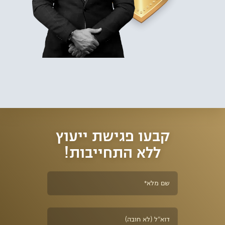
לבטיחות בדרכים ועוד. למשרד עורכי הדין מספר סניפים ברחבי הארץ
ומתמחה בהליכי המכון הרפואי לבטיחות בדרכים וייצוג נאשמים בעבירות
תעבורה. כמו כן, מתמחה המשרד בהליכי חידוש רישיון נהיגה, מחיקת נקודות
תעבורה, תאונות דרכים ותתי תחומים נוספים בתחום משפט התעבורה.
מלבד עבודתם בייצוג נאשמים בעבירות תנועה, מקפידים עורכי הדין להעשיר
את הידע המקצועי שלהם על מנת להעניק לחשודים את המענה המהיר
והמדויק ביותר בהתאם לכל מקרה. שילוב זה, הוביל לאחוזי הצלחה גבוהים
בניהול התיקים השונים, השבת רישיונות נהיגה, ביטול נקודות תעבורה
ומחיקת אישום תעבורה.
קבעו פגישת ייעוץ
ללא התחייבות!