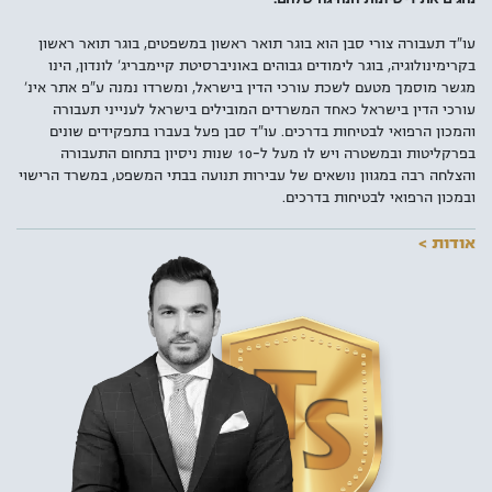
עו"ד תעבורה צורי סבן הוא בוגר תואר ראשון במשפטים, בוגר תואר ראשון
בקרימינולוגיה, בוגר לימודים גבוהים באוניברסיטת קיימבריג' לונדון, הינו
מגשר מוסמך מטעם לשכת עורכי הדין בישראל, ומשרדו נמנה ע"פ אתר אינ'
עורכי הדין בישראל כאחד המשרדים המובילים בישראל לענייני תעבורה
והמכון הרפואי לבטיחות בדרכים. עו"ד סבן פעל בעברו בתפקידים שונים
בפרקליטות ובמשטרה ויש לו מעל ל-10 שנות ניסיון בתחום התעבורה
והצלחה רבה במגוון נושאים של עבירות תנועה בבתי המשפט, במשרד הרישוי
ובמכון הרפואי לבטיחות בדרכים.
אודות >
למעלה מ-4 מיליון ישראלים מחזיקים ברישיון נהיגה בדרגות שונות כאשר
מרביתם עושים שימוש יום יומי בכלי התחבורה שברשותם. עם עליית
התדירות בשימוש ברכב מנועי, עולה גם הסיכון לבצע עבירות תנועה במיוחד
מן הרף הנמוך. לכן, עוד לפני שתמצאו את עצמכם מגיעים לבית המשפט או
משלמים קנס, חשוב להכיר את האמצעים העומדים לרשותכם – עורכי הדין
לענייני תעבורה.
למשרד עורכי דין צורי סבן ושו"ת, מספר סניפים ברחבי הארץ כאשר
הסניף
המרכזי בתל אביב
ממוקם סמוך למגדלי עזריאלי ובו מומחים בתחום
התעבורה שמעניקים ייעוץ וייצוג משפטי בכל סוגי העבירות, גם הקלות
שבספר החוקים הישראלי ובהן: נהיגה בשכרות, נהיגה תחת השפעת סמים,
נהיגה בפסילה ונהיגה בשלילה, ליווי וייצוג מול משרד הרישוי והמכון הרפואי