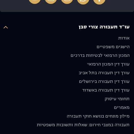
שיש על
מדהימה
ריי, תודה
מי לסמוך
מבחינתנו
על הכל
ואנו
ולא פחות
איש יקר
מעריכים
חשוב
עו"ד תעבורה צורי סבן
מאוד את
שלח
ההשקעה
אותנו
אודות
והאכפתיות,
לדרכנו
הישגים משפטיים
ממליצים
עם בקשה
בחום לכל
שנסע
המכון הרפואי לבטיחות בדרכים
מי
בזהירות
עורך דין המכון הרפואי
שמחפש
ולא ניפגש
עורך דין תעבורה בתל אביב
עורך דין
שוב.
מקצועי
מודים לו
עורך דין תעבורה בירושלים
אמין
מאוד
עורך דין תעבורה באשדוד
ומסור.
וממליצים
תחומי עיסוק
תודה רבה
בחום
על הכול!
🙏🏼
מאמרים
יוסף אבו
מילון מונחים בנושא חוקי תעבורה
תקפה
תעבורה במצבי חירום: שאלות ותשובות משפטיות