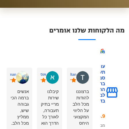
מה הלקוחות שלנו אומרים
מצוין
עורך דין
תעבורה - צורי
Tahany Sultan
אופיר שחר
v Brafman
סבן מומחה
בתחום המכון
הרפואי
ברצוננו
קיבלנו
אנשים
לבטיחות
להודות
שירות
ברמה הכי
בדרכים
מכל הלב
מריי בתיק
גבוהה
על הליווי
תעבורה,
שיש,
המקצועי
לאורך כל
ממליץ
היחס
הדרך הוא
מכל הלב.
מבוסס על 323