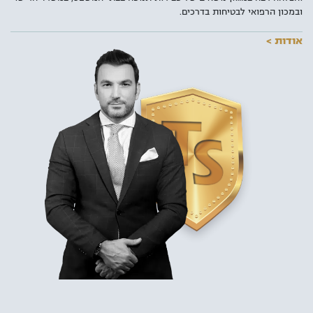
ובמכון הרפואי לבטיחות בדרכים.
אודות >
למעלה מ-4 מיליון ישראלים מחזיקים ברישיון נהיגה בדרגות שונות כאשר
מרביתם עושים שימוש יום יומי בכלי התחבורה שברשותם. עם עליית
התדירות בשימוש ברכב מנועי, עולה גם הסיכון לבצע עבירות תנועה במיוחד
מן הרף הנמוך. לכן, עוד לפני שתמצאו את עצמכם מגיעים לבית המשפט או
משלמים קנס, חשוב להכיר את האמצעים העומדים לרשותכם – עורכי הדין
לענייני תעבורה.
למשרד עורכי דין צורי סבן ושו"ת, מספר סניפים ברחבי הארץ כאשר
הסניף
המרכזי בתל אביב
ממוקם סמוך למגדלי עזריאלי ובו מומחים בתחום
התעבורה שמעניקים ייעוץ וייצוג משפטי בכל סוגי העבירות, גם הקלות
שבספר החוקים הישראלי ובהן: נהיגה בשכרות, נהיגה תחת השפעת סמים,
נהיגה בפסילה ונהיגה בשלילה, ליווי וייצוג מול משרד הרישוי והמכון הרפואי
לבטיחות בדרכים ועוד. למשרד עורכי הדין מספר סניפים ברחבי הארץ
ומתמחה בהליכי המכון הרפואי לבטיחות בדרכים וייצוג נאשמים בעבירות
תעבורה. כמו כן, מתמחה המשרד בהליכי חידוש רישיון נהיגה, מחיקת נקודות
תעבורה, תאונות דרכים ותתי תחומים נוספים בתחום משפט התעבורה.
מלבד עבודתם בייצוג נאשמים בעבירות תנועה, מקפידים עורכי הדין להעשיר
את הידע המקצועי שלהם על מנת להעניק לחשודים את המענה המהיר
והמדויק ביותר בהתאם לכל מקרה. שילוב זה, הוביל לאחוזי הצלחה גבוהים