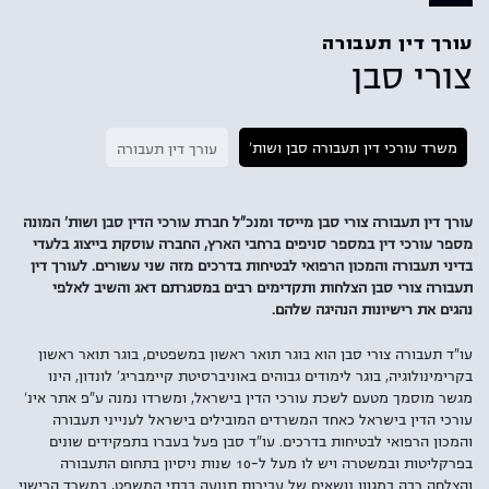
עורך דין תעבורה
צורי סבן
משרד עורכי דין תעבורה סבן ושות'
עורך דין תעבורה
עורך דין תעבורה צורי סבן מייסד ומנכ"ל חברת עורכי הדין סבן ושות' המונה
מספר עורכי דין במספר סניפים ברחבי הארץ, החברה עוסקת בייצוג בלעדי
בדיני תעבורה והמכון הרפואי לבטיחות בדרכים מזה שני עשורים. לעורך דין
תעבורה צורי סבן הצלחות ותקדימים רבים במסגרתם דאג והשיב לאלפי
נהגים את רישיונות הנהיגה שלהם.
עו"ד תעבורה צורי סבן הוא בוגר תואר ראשון במשפטים, בוגר תואר ראשון
בקרימינולוגיה, בוגר לימודים גבוהים באוניברסיטת קיימבריג' לונדון, הינו
מגשר מוסמך מטעם לשכת עורכי הדין בישראל, ומשרדו נמנה ע"פ אתר אינ'
עורכי הדין בישראל כאחד המשרדים המובילים בישראל לענייני תעבורה
והמכון הרפואי לבטיחות בדרכים. עו"ד סבן פעל בעברו בתפקידים שונים
בפרקליטות ובמשטרה ויש לו מעל ל-10 שנות ניסיון בתחום התעבורה
והצלחה רבה במגוון נושאים של עבירות תנועה בבתי המשפט, במשרד הרישוי