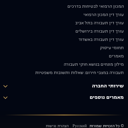
בחום לכל
שנסע
המכון הרפואי לבטיחות בדרכים
מי
בזהירות
עורך דין המכון הרפואי
שמחפש
ולא ניפגש
עורך דין תעבורה בתל אביב
עורך דין
שוב.
מקצועי
מודים לו
עורך דין תעבורה בירושלים
אמין
מאוד
עורך דין תעבורה באשדוד
ומסור.
וממליצים
תחומי עיסוק
תודה רבה
בחום
על הכול!
🙏🏼
מאמרים
יוסף אבו
מילון מונחים בנושא חוקי תעבורה
תקפה
תעבורה במצבי חירום: שאלות ותשובות משפטיות
שירותי החברה
מאמרים נוספים
© כל הזכויות שמורות
Русский
הצהרת נגישות