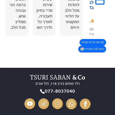
לבטיחות
להודות
שירות
ברמה הכי
בדרכים
מכל הלב
מריי בתיק
גבוהה
על הליווי
תעבורה,
שיש,
המקצועי
לאורך כל
ממליץ
היחס
הדרך הוא
מכל הלב.
מבוסס על 323
האישי
הרגיע
סבלנות,
ביקורות
והמסירות
אותנו, נתן
הקשבה
לקריאת כל הביקורות
לאורך כל
וודאות,
ללקוח
כתוב לנו ביקורת ב
הדרך
תחושת
והכי חשוב
קיבלנו
ביטחון
מקצועיות.
שירות
והרגשנו
היה לי
מצוין
שאנחנו
איתם
סבלנות
בידיים
חוויה
זמינות
טובות.
10/10
רח’ מנחם בגין 116, תל אביב
והסברים
בסופו של
ברורים
דבר הוא
רוצה
077-8037040
בכל שלב,
הגיע
לשים דגש
הרגשנו
לתוצאה
מיוחד על
שיש על
מדהימה
ריי, תודה
מי לסמוך
מבחינתנו
על הכל