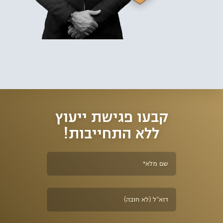
תעבורה. כמו כן, מתמחה המשרד בהליכי חידוש רישיון נהיגה, מחיקת נקודות
תעבורה, תאונות דרכים ותתי תחומים נוספים בתחום משפט התעבורה.
מלבד עבודתם בייצוג נאשמים בעבירות תנועה, מקפידים עורכי הדין להעשיר
את הידע המקצועי שלהם על מנת להעניק לחשודים את המענה המהיר
והמדויק ביותר בהתאם לכל מקרה. שילוב זה, הוביל לאחוזי הצלחה גבוהים
בניהול התיקים השונים, השבת רישיונות נהיגה, ביטול נקודות תעבורה
ומחיקת אישום תעבורה.
קבעו פגישת ייעוץ
ללא התחייבות!