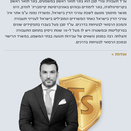
עו"ד תעבורה צורי סבן הוא בוגר תואר ראשון במשפטים, בוגר תואר ראשון
בקרימינולוגיה, בוגר לימודים גבוהים באוניברסיטת קיימבריג' לונדון, הינו
מגשר מוסמך מטעם לשכת עורכי הדין בישראל, ומשרדו נמנה ע"פ אתר אינ'
עורכי הדין בישראל כאחד המשרדים המובילים בישראל לענייני תעבורה
והמכון הרפואי לבטיחות בדרכים. עו"ד סבן פעל בעברו בתפקידים שונים
בפרקליטות ובמשטרה ויש לו מעל ל-10 שנות ניסיון בתחום התעבורה
והצלחה רבה במגוון נושאים של עבירות תנועה בבתי המשפט, במשרד הרישוי
ובמכון הרפואי לבטיחות בדרכים.
אודות >
למעלה מ-4 מיליון ישראלים מחזיקים ברישיון נהיגה בדרגות שונות כאשר
מרביתם עושים שימוש יום יומי בכלי התחבורה שברשותם. עם עליית
התדירות בשימוש ברכב מנועי, עולה גם הסיכון לבצע עבירות תנועה במיוחד
מן הרף הנמוך. לכן, עוד לפני שתמצאו את עצמכם מגיעים לבית המשפט או
משלמים קנס, חשוב להכיר את האמצעים העומדים לרשותכם – עורכי הדין
לענייני תעבורה.
למשרד עורכי דין צורי סבן ושו"ת, מספר סניפים ברחבי הארץ כאשר
הסניף
המרכזי בתל אביב
ממוקם סמוך למגדלי עזריאלי ובו מומחים בתחום
התעבורה שמעניקים ייעוץ וייצוג משפטי בכל סוגי העבירות, גם הקלות
שבספר החוקים הישראלי ובהן: נהיגה בשכרות, נהיגה תחת השפעת סמים,
נהיגה בפסילה ונהיגה בשלילה, ליווי וייצוג מול משרד הרישוי והמכון הרפואי
לבטיחות בדרכים ועוד. למשרד עורכי הדין מספר סניפים ברחבי הארץ
ומתמחה בהליכי המכון הרפואי לבטיחות בדרכים וייצוג נאשמים בעבירות