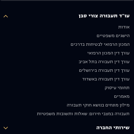
ואנו
ולא פחות
איש יקר
מעריכים
חשוב
עו"ד תעבורה צורי סבן
מאוד את
שלח
ההשקעה
אותנו
אודות
והאכפתיות,
לדרכנו
הישגים משפטיים
ממליצים
עם בקשה
בחום לכל
שנסע
המכון הרפואי לבטיחות בדרכים
מי
בזהירות
עורך דין המכון הרפואי
שמחפש
ולא ניפגש
עורך דין תעבורה בתל אביב
עורך דין
שוב.
מקצועי
מודים לו
עורך דין תעבורה בירושלים
אמין
מאוד
עורך דין תעבורה באשדוד
ומסור.
וממליצים
תחומי עיסוק
תודה רבה
בחום
על הכול!
🙏🏼
מאמרים
יוסף אבו
מילון מונחים בנושא חוקי תעבורה
תקפה
תעבורה במצבי חירום: שאלות ותשובות משפטיות
שירותי החברה