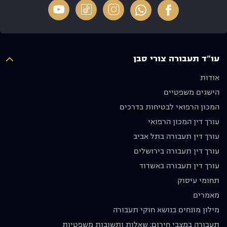
הרגשנו
לתוצאה
מיוחד על
שיש על
מדהימה
ריי, תודה
מי לסמוך
מבחינתנו
על הכל
ואנו
ולא פחות
איש יקר
מעריכים
חשוב
עו"ד תעבורה צורי סבן
מאוד את
שלח
ההשקעה
אותנו
אודות
והאכפתיות,
לדרכנו
הישגים משפטיים
ממליצים
עם בקשה
בחום לכל
שנסע
המכון הרפואי לבטיחות בדרכים
מי
בזהירות
עורך דין המכון הרפואי
שמחפש
ולא ניפגש
עורך דין תעבורה בתל אביב
עורך דין
שוב.
מקצועי
מודים לו
עורך דין תעבורה בירושלים
אמין
מאוד
עורך דין תעבורה באשדוד
ומסור.
וממליצים
תחומי עיסוק
תודה רבה
בחום
על הכול!
🙏🏼
מאמרים
יוסף אבו
מילון מונחים בנושא חוקי תעבורה
תקפה
תעבורה במצבי חירום: שאלות ותשובות משפטיות