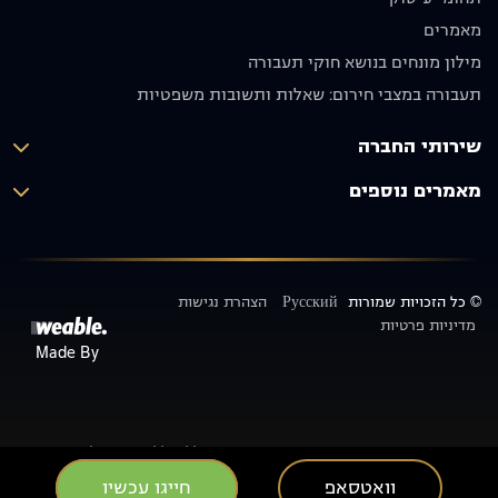
תודה רבה
בחום
על הכול!
🙏🏼
מאמרים
יוסף אבו
מילון מונחים בנושא חוקי תעבורה
תקפה
תעבורה במצבי חירום: שאלות ותשובות משפטיות
שירותי החברה
מאמרים נוספים
© כל הזכויות שמורות
Русский
הצהרת נגישות
מדיניות פרטיות
Made By
האמור בכתבות ובמאמרים באתר זה אינו מחייב כלל וכלל ואינו מחליף ייעוץ
משפטי, שכן יכולים להיות שינויים בנהלים פנימיים של משרד התחבורה/משרד
וואטסאפ
חייגו עכשיו
הרישוי/המכון הרפואי לבטיחות בדרכים ו/או כל רשות רלוונטית אחרת, ו/או בחוק