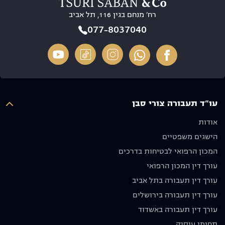
זמינות
טובות.
10/10
רח’ מנחם בגין 116, תל אביב
והסברים
בסופו של
ברורים
דבר הוא
רוצה
077-8037040
בכל שלב,
הגיע
לשים דגש
הרגשנו
לתוצאה
מיוחד על
שיש על
מדהימה
ריי, תודה
מי לסמוך
מבחינתנו
על הכל
ואנו
ולא פחות
איש יקר
מעריכים
חשוב
עו"ד תעבורה צורי סבן
מאוד את
שלח
ההשקעה
אותנו
אודות
והאכפתיות,
לדרכנו
הישגים משפטיים
ממליצים
עם בקשה
בחום לכל
שנסע
המכון הרפואי לבטיחות בדרכים
מי
בזהירות
עורך דין המכון הרפואי
שמחפש
ולא ניפגש
עורך דין תעבורה בתל אביב
עורך דין
שוב.
מקצועי
מודים לו
עורך דין תעבורה בירושלים
אמין
מאוד
עורך דין תעבורה באשדוד
ומסור.
וממליצים
תחומי עיסוק