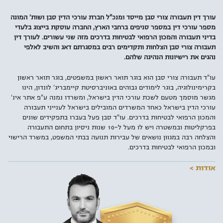
עורך דין תעבורה צורי סבן מייסד ומנכ"ל חברת עורכי הדין סבן ושות' המונה
מספר עורכי דין במספר סניפים ברחבי הארץ, החברה עוסקת בייצוג בלעדי
בדיני תעבורה והמכון הרפואי לבטיחות בדרכים מזה שני עשורים. לעורך דין
תעבורה צורי סבן הצלחות ותקדימים רבים במסגרתם דאג והשיב לאלפי
נהגים את רישיונות הנהיגה שלהם.
עו"ד תעבורה צורי סבן הוא בוגר תואר ראשון במשפטים, בוגר תואר ראשון
בקרימינולוגיה, בוגר לימודים גבוהים באוניברסיטת קיימבריג' לונדון, הינו
מגשר מוסמך מטעם לשכת עורכי הדין בישראל, ומשרדו נמנה ע"פ אתר אינ'
עורכי הדין בישראל כאחד המשרדים המובילים בישראל לענייני תעבורה
והמכון הרפואי לבטיחות בדרכים. עו"ד סבן פעל בעברו בתפקידים שונים
בפרקליטות ובמשטרה ויש לו מעל ל-10 שנות ניסיון בתחום התעבורה
והצלחה רבה במגוון נושאים של עבירות תנועה בבתי המשפט, במשרד הרישוי
ובמכון הרפואי לבטיחות בדרכים.
אודות >
למעלה מ-4 מיליון ישראלים מחזיקים ברישיון נהיגה בדרגות שונות כאשר
מרביתם עושים שימוש יום יומי בכלי התחבורה שברשותם. עם עליית
התדירות בשימוש ברכב מנועי, עולה גם הסיכון לבצע עבירות תנועה במיוחד
מן הרף הנמוך. לכן, עוד לפני שתמצאו את עצמכם מגיעים לבית המשפט או
משלמים קנס, חשוב להכיר את האמצעים העומדים לרשותכם – עורכי הדין
לענייני תעבורה.