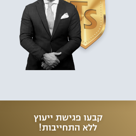
למשרד עורכי דין צורי סבן ושו"ת, מספר סניפים ברחבי הארץ כאשר
הסניף
המרכזי בתל אביב
ממוקם סמוך למגדלי עזריאלי ובו מומחים בתחום
התעבורה שמעניקים ייעוץ וייצוג משפטי בכל סוגי העבירות, גם הקלות
שבספר החוקים הישראלי ובהן: נהיגה בשכרות, נהיגה תחת השפעת סמים,
נהיגה בפסילה ונהיגה בשלילה, ליווי וייצוג מול משרד הרישוי והמכון הרפואי
לבטיחות בדרכים ועוד. למשרד עורכי הדין מספר סניפים ברחבי הארץ
ומתמחה בהליכי המכון הרפואי לבטיחות בדרכים וייצוג נאשמים בעבירות
תעבורה. כמו כן, מתמחה המשרד בהליכי חידוש רישיון נהיגה, מחיקת נקודות
תעבורה, תאונות דרכים ותתי תחומים נוספים בתחום משפט התעבורה.
מלבד עבודתם בייצוג נאשמים בעבירות תנועה, מקפידים עורכי הדין להעשיר
את הידע המקצועי שלהם על מנת להעניק לחשודים את המענה המהיר
והמדויק ביותר בהתאם לכל מקרה. שילוב זה, הוביל לאחוזי הצלחה גבוהים
בניהול התיקים השונים, השבת רישיונות נהיגה, ביטול נקודות תעבורה
ומחיקת אישום תעבורה.
קבעו פגישת ייעוץ
ללא התחייבות!